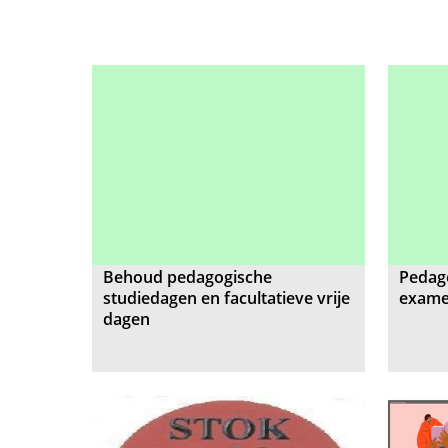
Behoud pedagogische
Pedago
studiedagen en facultatieve vrije
examen
dagen