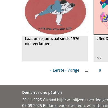
Laat onze judozaal sinds 1976
#RedD
niet verkopen.
730
« Eerste
‹ Vorige
…
8
Démarrez une pétition
20-11-2025 Climaxi blijft: wij blijven u verdedige
09-09-2025 Bedankt voor uw steun, wij zetten d