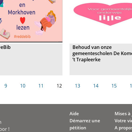
eBib
Behoud van onze
gemeentescholen De Kom
’t Trapleerke
9
10
11
12
13
14
15
Aide
Mises à 
Démarrez une
Votre vi
n
pétition
A propo
oor !