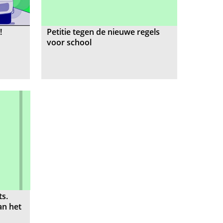
!
Petitie tegen de nieuwe regels
voor school
ts.
an het