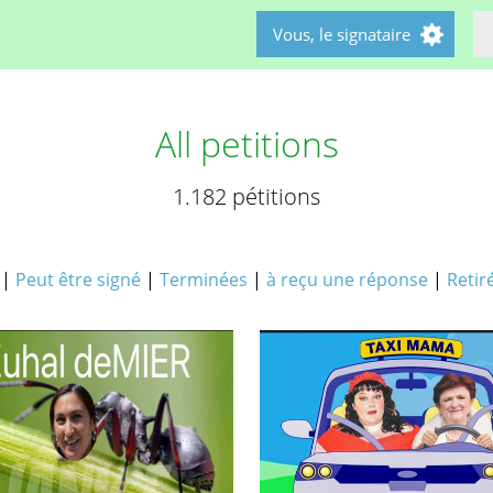
Vous, le signataire
All petitions
1.182 pétitions
|
Peut être signé
|
Terminées
|
à reçu une réponse
|
Retir