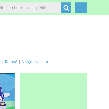
é
|
Refusé
|
A signer ailleurs