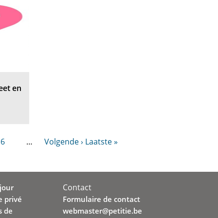
eet en
16
…
Volgende ›
Laatste »
Contact
jour
e privé
Formulaire de contact
s de
webmaster@petitie.be