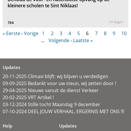
kleinere scholen te Sint Niklaas!
24 dagen
764
« Eerste
‹ Vorige
1
2
3
4
5
6
7
8
9
10
…
Volgende ›
Laatste »
Updates
20-11-2025 Climaxi blijft: wij blijven u verdedigen
09-09-2025 Bedankt voor uw steun, wij zetten door !
29-04-2025 Nieuws vanuit de dienst Verkeer
20-02-2025 VRT Artikel !
03-12-2024 Stille tocht Maandag 9 december
07-10-2024 DEEL JOUW VERHAAL, ERGERNIS MET ONS !!!
Help
Updates