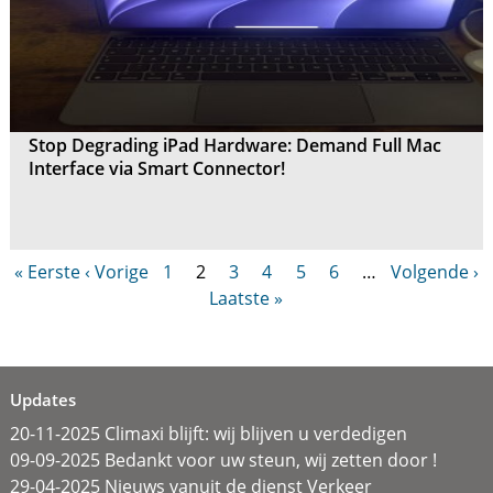
Stop Degrading iPad Hardware: Demand Full Mac
Interface via Smart Connector!
« Eerste
‹ Vorige
1
2
3
4
5
6
…
Volgende ›
Laatste »
Updates
20-11-2025 Climaxi blijft: wij blijven u verdedigen
09-09-2025 Bedankt voor uw steun, wij zetten door !
29-04-2025 Nieuws vanuit de dienst Verkeer