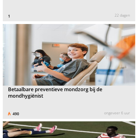
22 dagen
1
Betaalbare preventieve mondzorg bij de
mondhygiënist
ongeveer 6 uur
490