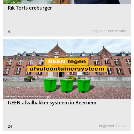
Rik Torfs ereburger
ongeveer een maand
4
GEEN afvalbakkensysteem in Beernem
ongeveer 20 uur
24