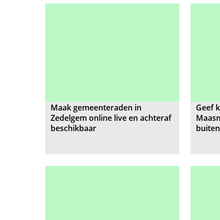
Maak gemeenteraden in
Geef k
Zedelgem online live en achteraf
Maasm
beschikbaar
buite