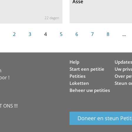
Asse
22 dagen
2
3
4
5
6
7
8
…
Help
Update
Start een petitie
Uw priv
n
Petities
Over pet
oor !
Loketten
Steun o
Beheer uw petities
 ONS !!!
Doneer en steun Petit