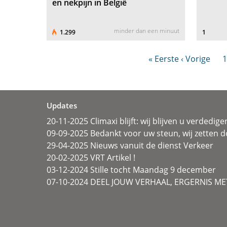
en nekpijn in België
minder dan een minuut
1.299
1
« Eerste
‹ Vorige
1
Updates
20-11-2025 Climaxi blijft: wij blijven u verdedige
09-09-2025 Bedankt voor uw steun, wij zetten d
29-04-2025 Nieuws vanuit de dienst Verkeer
20-02-2025 VRT Artikel !
03-12-2024 Stille tocht Maandag 9 december
07-10-2024 DEEL JOUW VERHAAL, ERGERNIS MET