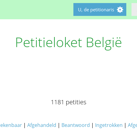
U, de petitionaris
Petitieloket België
1181 petities
tekenbaar
|
Afgehandeld
|
Beantwoord
|
Ingetrokken
|
Afg