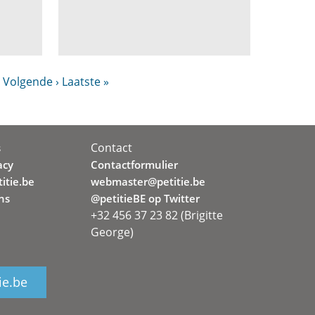
Volgende ›
Laatste »
Contact
s
acy
Contactformulier
itie.be
webmaster@petitie.be
ns
@petitieBE op Twitter
+32 456 37 23 82 (Brigitte
George)
ie.be