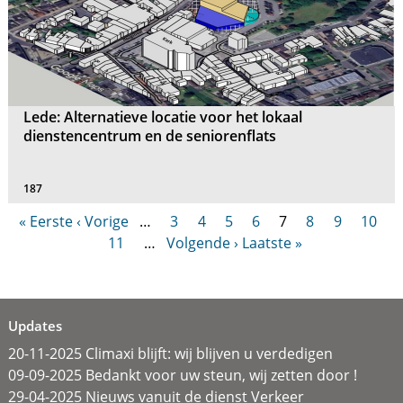
Lede: Alternatieve locatie voor het lokaal
dienstencentrum en de seniorenflats
187
« Eerste
‹ Vorige
…
3
4
5
6
7
8
9
10
11
…
Volgende ›
Laatste »
Updates
20-11-2025 Climaxi blijft: wij blijven u verdedigen
09-09-2025 Bedankt voor uw steun, wij zetten door !
29-04-2025 Nieuws vanuit de dienst Verkeer