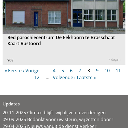
Red parochiecentrum De Eekhoorn te Brasschaat
Kaart-Rustoord
7 dagen
908
« Eerste
‹ Vorige
…
4
5
6
7
8
9
10
11
12
…
Volgende ›
Laatste »
Updates
20-11-2025 Climaxi blijft: wij blijven u verdedigen
09-09-2025 Bedankt voor uw steun, wij zetten door !
29-04-2025 Nieuws vanuit de dienst Verkeer