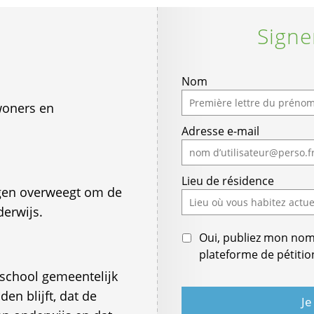
Signe
If
Nom
you
nwoners en
are
Adresse e-mail
a
human,
ignore
Lieu de résidence
this
gen overweegt om de
field
derwijs.
Oui, publiez mon nom e
plateforme de pétitio
sschool gemeentelijk
den blijft, dat de