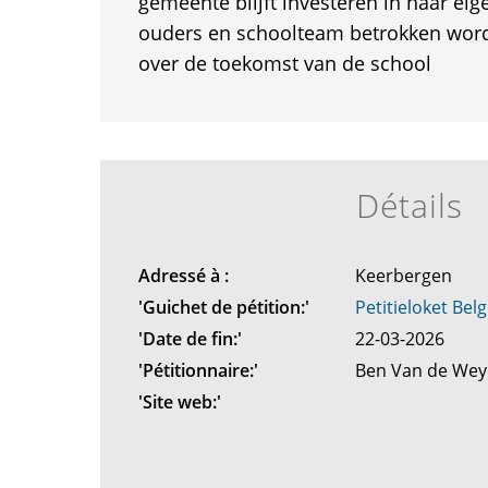
gemeente blijft investeren in haar eig
ouders en schoolteam betrokken word
over de toekomst van de school
Détails
Adressé à :
Keerbergen
'Guichet de pétition:'
Petitieloket Belg
'Date de fin:'
22-03-2026
'Pétitionnaire:'
Ben Van de We
'Site web:'