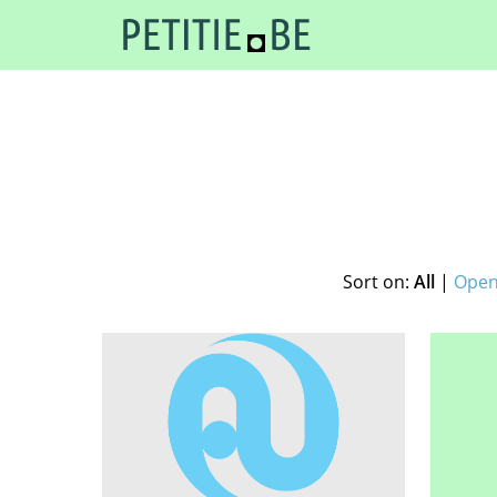
Sort on:
All
|
Open 