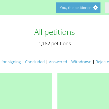
You, the petitioner
All petitions
1,182 petitions
for signing
|
Concluded
|
Answered
|
Withdrawn
|
Reject