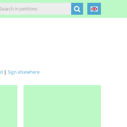
ed
|
Sign elsewhere