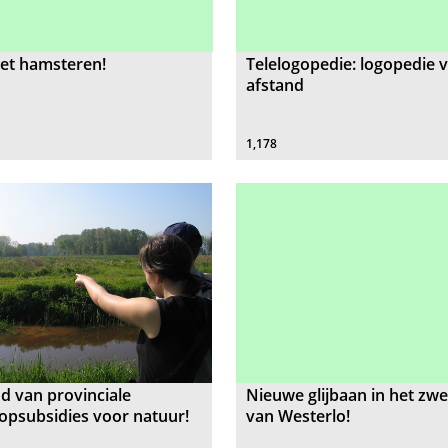
et hamsteren!
Telelogopedie: logopedie 
afstand
1,178
 van provinciale
Nieuwe glijbaan in het z
psubsidies voor natuur!
van Westerlo!