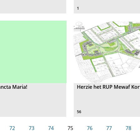
1
ncta Maria!
Herzie het RUP Mewaf Kort
56
72
73
74
75
76
77
78