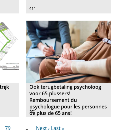
411
rijk
Ook terugbetaling psycholoog
voor 65-plussers!
Remboursement du
psychologue pour les personnes
271
de plus de 65 ans!
79
…
Next ›
Last »