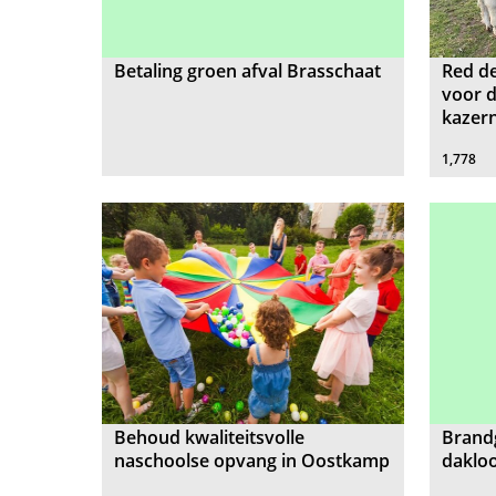
Betaling groen afval Brasschaat
Red de
voor 
kazern
1,778
Behoud kwaliteitsvolle
Brand
naschoolse opvang in Oostkamp
dakloo