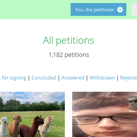
You, the petitioner
All petitions
1,182 petitions
for signing
|
Concluded
|
Answered
|
Withdrawn
|
Reject