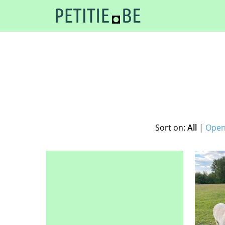
Sort on:
All
|
Open 