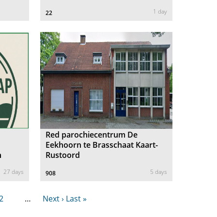
1 day
22
Red parochiecentrum De
Eekhoorn te Brasschaat Kaart-
n
Rustoord
27 days
5 days
908
2
…
Next ›
Last »