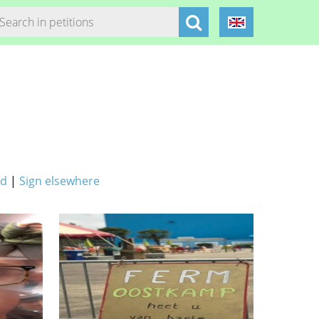
ed
|
Sign elsewhere