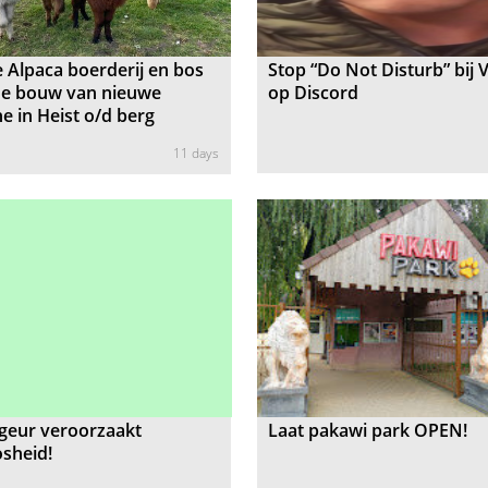
 Alpaca boerderij en bos
Stop “Do Not Disturb” bij 
de bouw van nieuwe
op Discord
e in Heist o/d berg
11 days
geur veroorzaakt
Laat pakawi park OPEN!
sheid!