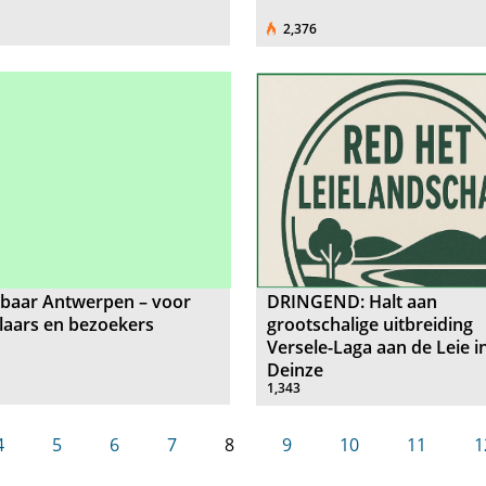
2,376
kbaar Antwerpen – voor
DRINGEND: Halt aan
laars en bezoekers
grootschalige uitbreiding
Versele-Laga aan de Leie i
Deinze
1,343
4
5
6
7
8
9
10
11
1