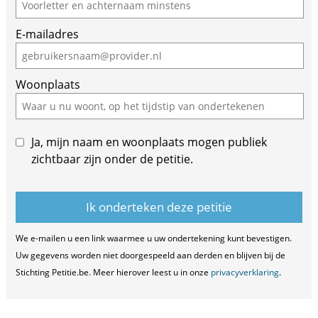
you
are
E-mailadres
a
human,
ignore
Woonplaats
this
field
Ja, mijn naam en woonplaats mogen publiek
zichtbaar zijn onder de petitie.
We e-mailen u een link waarmee u uw ondertekening kunt bevestigen.
Uw gegevens worden niet doorgespeeld aan derden en blijven bij de
Stichting Petitie.be. Meer hierover leest u in onze
privacyverklaring
.