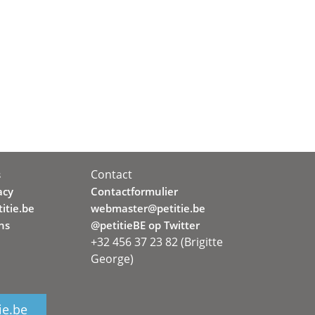
Contact
s
acy
Contactformulier
itie.be
webmaster@petitie.be
ns
@petitieBE op Twitter
+32 456 37 23 82 (Brigitte
George)
ie.be