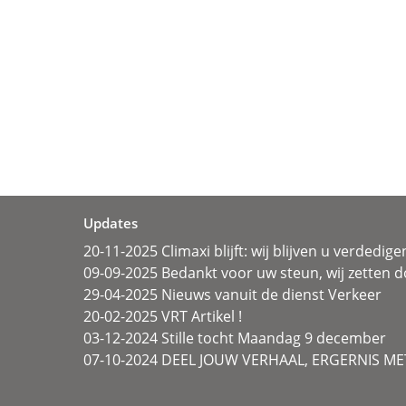
Updates
20-11-2025 Climaxi blijft: wij blijven u verdedige
09-09-2025 Bedankt voor uw steun, wij zetten d
29-04-2025 Nieuws vanuit de dienst Verkeer
20-02-2025 VRT Artikel !
03-12-2024 Stille tocht Maandag 9 december
07-10-2024 DEEL JOUW VERHAAL, ERGERNIS MET