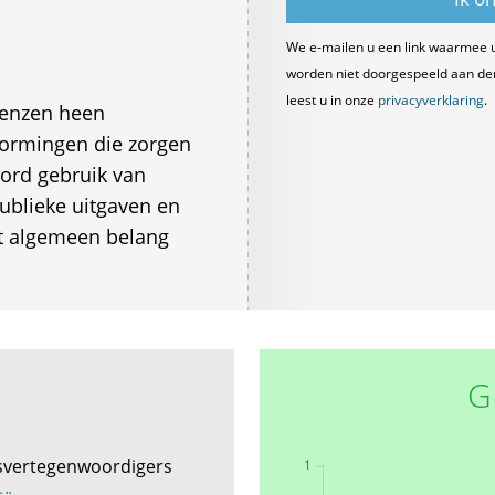
We e-mailen u een link waarmee 
worden niet doorgespeeld aan derde
leest u in onze
privacyverklaring
.
grenzen heen
ormingen die zorgen
oord gebruik van
publieke uitgaven en
t algemeen belang
G
svertegenwoordigers