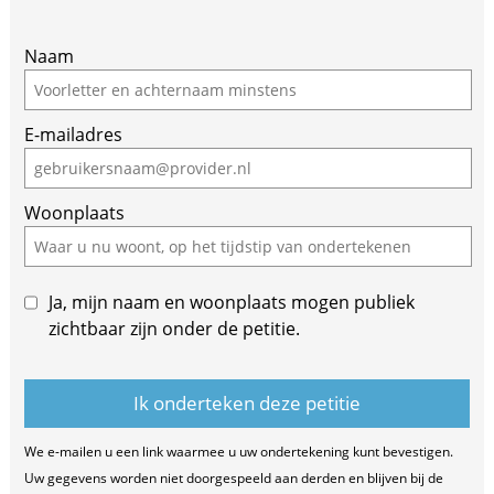
If
Naam
you
are
E-mailadres
a
human,
ignore
Woonplaats
this
field
Ja, mijn naam en woonplaats mogen publiek
zichtbaar zijn onder de petitie.
We e-mailen u een link waarmee u uw ondertekening kunt bevestigen.
Uw gegevens worden niet doorgespeeld aan derden en blijven bij de