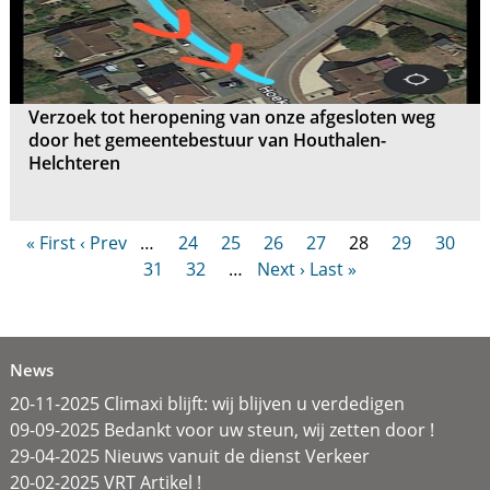
Verzoek tot heropening van onze afgesloten weg
door het gemeentebestuur van Houthalen-
Helchteren
« First
‹ Prev
…
24
25
26
27
28
29
30
31
32
…
Next ›
Last »
News
20-11-2025 Climaxi blijft: wij blijven u verdedigen
09-09-2025 Bedankt voor uw steun, wij zetten door !
29-04-2025 Nieuws vanuit de dienst Verkeer
20-02-2025 VRT Artikel !