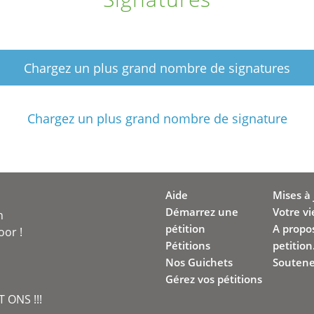
Chargez un plus grand nombre de signatures
Chargez un plus grand nombre de signature
Aide
Mises à 
Démarrez une
Votre vi
n
pétition
A propo
oor !
Pétitions
petition
Nos Guichets
Soutene
Gérez vos pétitions
 ONS !!!