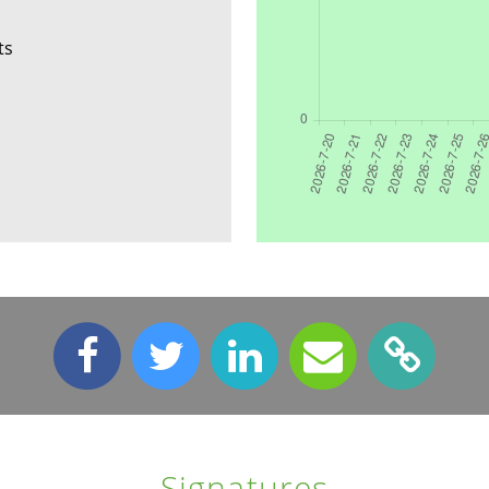
ts
Signatures