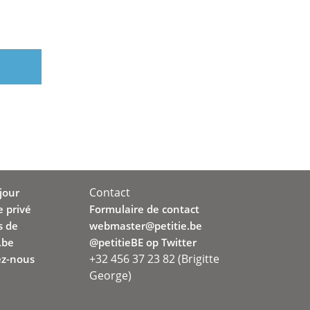
Contact
jour
e privé
Formulaire de contact
s de
webmaster@petitie.be
.be
@petitieBE op Twitter
+32 456 37 23 82 (Brigitte
z-nous
George)