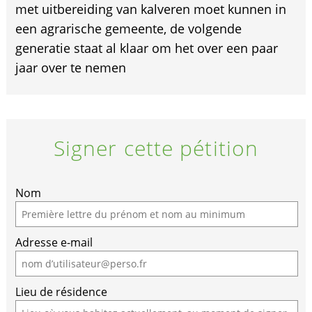
met uitbereiding van kalveren moet kunnen in
een agrarische gemeente, de volgende
generatie staat al klaar om het over een paar
jaar over te nemen
Signer cette pétition
If
Nom
you
are
Adresse e-mail
a
human,
ignore
Lieu de résidence
this
field