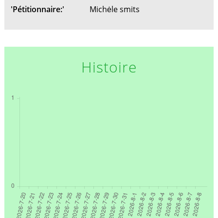
'Pétitionnaire:'
Michėle smits
Histoire