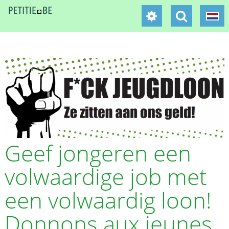
Geef jongeren een
volwaardige job met
een volwaardig loon!
Donnons aux jeunes