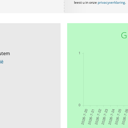
leest u in onze
privacyverklaring
.
G
outem
ië