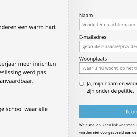
If
Naam
you
inderen een warm hart
are
E-mailadres
a
human,
ignore
Woonplaats
this
eerjaar meer inrichten
field
eslissing werd pas
anvaardbaar.
Ja, mijn naam en woo
zijn onder de petitie.
ge school waar alle
We e-mailen u een link waarmee 
worden niet doorgespeeld aan derde