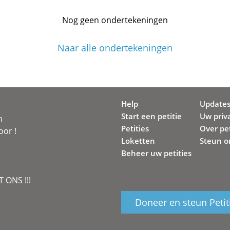
Nog geen ondertekeningen
Naar alle ondertekeningen
Help
Update
Start een petitie
Uw priv
n
Petities
Over pet
oor !
Loketten
Steun o
Beheer uw petities
 ONS !!!
Doneer en steun Petit