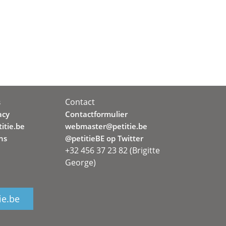
Contact
s
acy
Contactformulier
itie.be
webmaster@petitie.be
ns
@petitieBE op Twitter
+32 456 37 23 82 (Brigitte
George)
ie.be