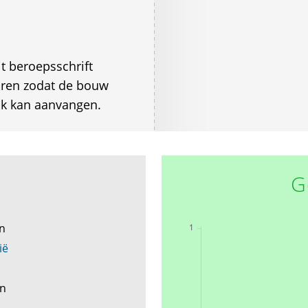
t beroepsschrift
aren zodat de bouw
jk kan aanvangen.
G
en
ië
en