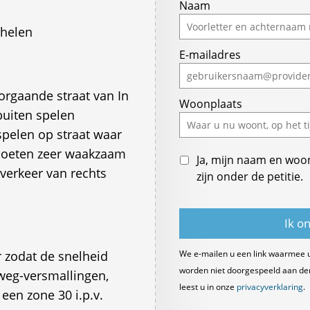
If
Naam
you
helen
are
E-mailadres
a
human,
ignore
orgaande straat van In
Woonplaats
this
buiten spelen
field
spelen op straat waar
moeten zeer waakzaam
Ja, mijn naam en woo
 verkeer van rechts
zijn onder de petitie.
r zodat de snelheid
We e-mailen u een link waarmee 
worden niet doorgespeeld aan derde
weg-versmallingen,
leest u in onze
privacyverklaring
.
een zone 30 i.p.v.