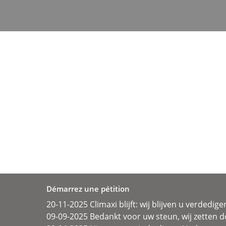
Démarrez une pétition
20-11-2025 Climaxi blijft: wij blijven u verdedige
09-09-2025 Bedankt voor uw steun, wij zetten d