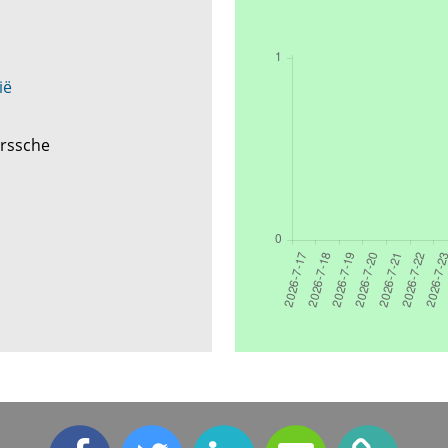
ië
erssche