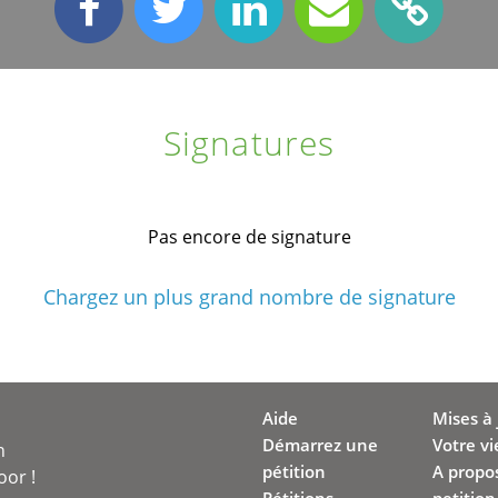
Signatures
Pas encore de signature
Chargez un plus grand nombre de signature
Aide
Mises à 
Démarrez une
Votre vi
n
pétition
A propo
oor !