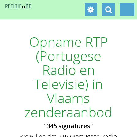
Opname RTP
(Portugese
Radio en
Televisie) in
Vlaams
zenderaanbod
"345 signatures"
We willen dat RTP (Portugese Radio