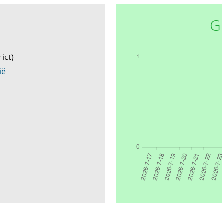
G
rict)
ië