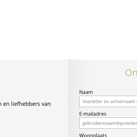
On
If
Naam
you
en en liefhebbers van
are
E-mailadres
a
human,
ignore
Woonplaats
this