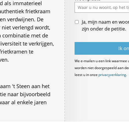
d als immaterieel
field
authentiek frietkraam
pen verdwijnen. De
Ja, mijn naam en woo
r niet verlengd wordt,
zijn onder de petitie.
in combinatie met de
ersiteit te verkrijgen,
frietkramen te
ven.
We e-mailen u een link waarmee 
worden niet doorgespeeld aan derde
leest u in onze
privacyverklaring
.
aam 't Steen aan het
tie naar bijvoorbeeld
waar al enkele jaren