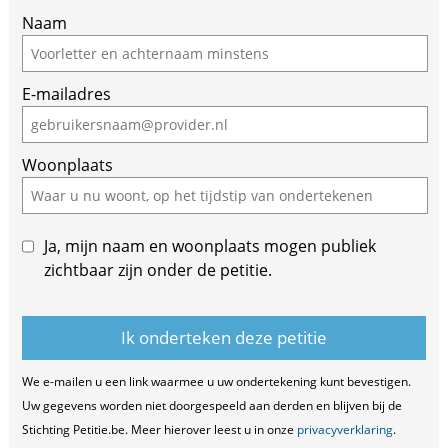
If
Naam
you
are
E-mailadres
a
human,
ignore
Woonplaats
this
field
Ja, mijn naam en woonplaats mogen publiek
zichtbaar zijn onder de petitie.
We e-mailen u een link waarmee u uw ondertekening kunt bevestigen.
Uw gegevens worden niet doorgespeeld aan derden en blijven bij de
Stichting Petitie.be. Meer hierover leest u in onze
privacyverklaring
.