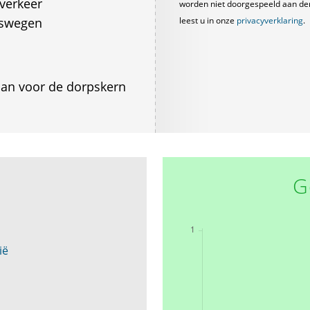
verkeer
worden niet doorgespeeld aan derde
gswegen
leest u in onze
privacyverklaring
.
lan voor de dorpskern
G
ië