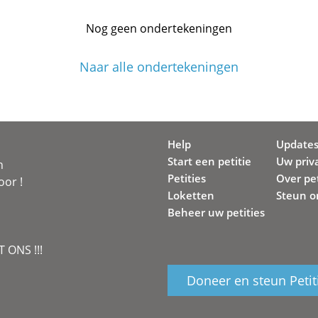
Nog geen ondertekeningen
Naar alle ondertekeningen
Help
Update
Start een petitie
Uw priv
n
Petities
Over pet
oor !
Loketten
Steun o
Beheer uw petities
 ONS !!!
Doneer en steun Petit