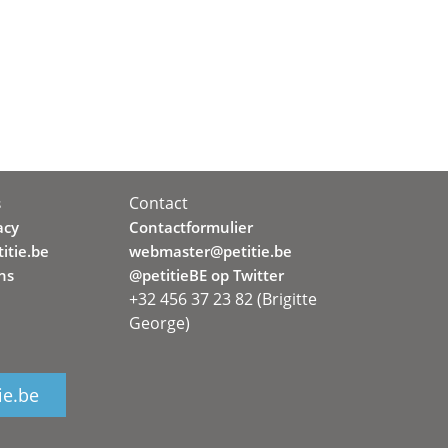
Contact
s
acy
Contactformulier
itie.be
webmaster@petitie.be
ns
@petitieBE op Twitter
+32 456 37 23 82 (Brigitte
George)
ie.be