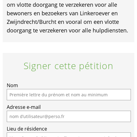
om vlotte doorgang te verzekeren voor alle
bewoners en bezoekers van Linkeroever en
Zwijndrecht/Burcht en vooral om een vlotte
doorgang te verzekeren voor alle hulpdiensten.
Signer cette pétition
If
Nom
you
are
Adresse e-mail
a
human,
ignore
Lieu de résidence
this
field