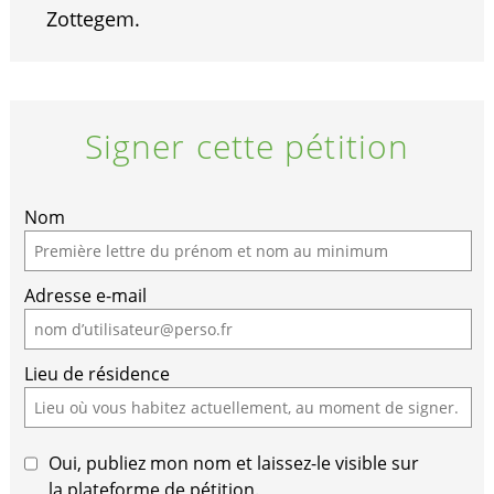
Zottegem.
Signer cette pétition
If
Nom
you
are
Adresse e-mail
a
human,
ignore
Lieu de résidence
this
field
Oui, publiez mon nom et laissez-le visible sur
la plateforme de pétition.