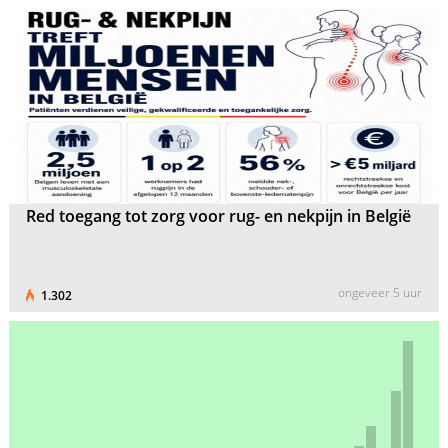
Red toegang tot zorg voor rug- en nekpijn in België
ongeveer 5 uur
1.302