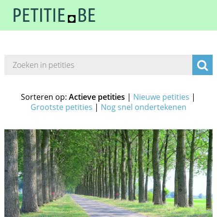
Sorteren op:
Actieve petities
|
Nieuwe petities
|
Grootste petities
|
Nog snel ondertekenen