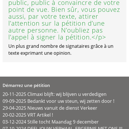
public, public à convaincre de votre
point de vue. Bien sûr, vous pouvez
aussi, par votre texte, attirer
l’attention sur la pétition d’une
autre personne. N’oubliez pas
l’appel à signer la pétition.</p>
Un plus grand nombre de signataires grâce à un
texte exprimant une opinion.
Démarrez une pétition
20-11-2025 Climaxi blijft: wij blijven u verdedigen
09-09-2025 Bedankt voor uw steun, wij zetten door !
29-04-2025 Nieuws vanuit de dienst Verkeer
20-02-2025 VRT Artikel !
03-12-2024 Stille tocht Maandag 9 december
07-10-2024 DEEL JOUW VERHAAL, ERGERNIS MET ONS !!!