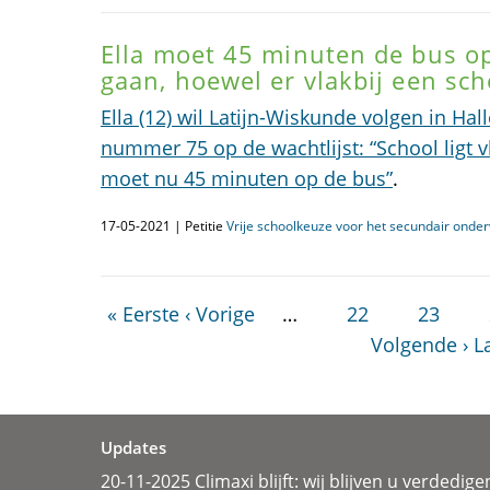
Ella moet 45 minuten de bus o
gaan, hoewel er vlakbij een scho
Ella (12) wil Latijn-Wiskunde volgen in Hall
nummer 75 op de wachtlijst: “School ligt vl
moet nu 45 minuten op de bus”
.
17-05-2021 | Petitie
Vrije schoolkeuze voor het secundair onderw
« Eerste
‹ Vorige
…
22
23
Volgende ›
L
Updates
20-11-2025 Climaxi blijft: wij blijven u verdedige