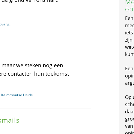
Me
op
Een
opvang.
mede
iet
zijn
wet
kun
, maar we steken nog een
Een 
dere contacten hun toekomst
opi
arg
k Kalmthoutse Heide
Op 
schr
daa
smails
gro
van
opi