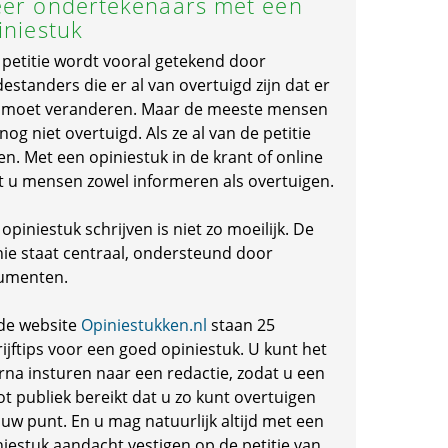
er ondertekenaars met een
iniestuk
 petitie wordt vooral getekend door
standers die er al van overtuigd zijn dat er
s moet veranderen. Maar de meeste mensen
 nog niet overtuigd. Als ze al van de petitie
en. Met een opiniestuk in de krant of online
t u mensen zowel informeren als overtuigen.
opiniestuk schrijven is niet zo moeilijk. De
nie staat centraal, ondersteund door
umenten.
de website
Opiniestukken.nl
staan 25
ijftips voor een goed opiniestuk. U kunt het
rna insturen naar een redactie, zodat u een
ot publiek bereikt dat u zo kunt overtuigen
 uw punt. En u mag natuurlijk altijd met een
niestuk aandacht vestigen op de petitie van