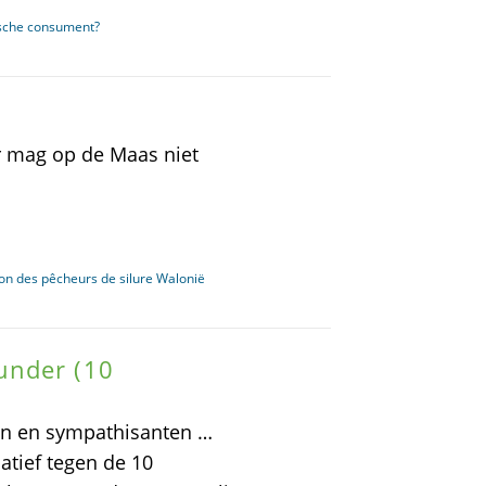
gische consument?
Er mag op de Maas niet
ion des pêcheurs de silure Walonië
under (10
sen en sympathisanten …
iatief tegen de 10