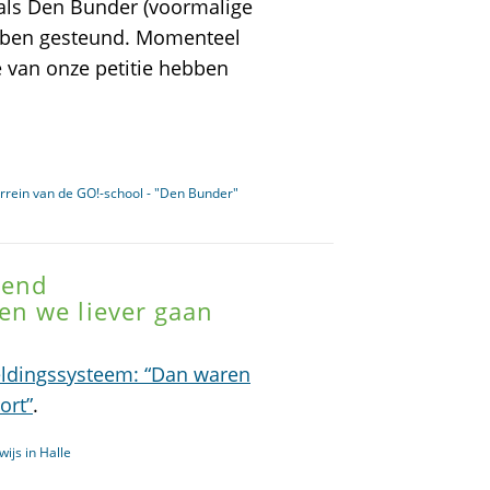
 als Den Bunder (voormalige
ebben gesteund. Momenteel
ie van onze petitie hebben
rrein van de GO!-school - "Den Bunder"
lend
n we liever gaan
eldingssysteem: “Dan waren
ort”
.
ijs in Halle