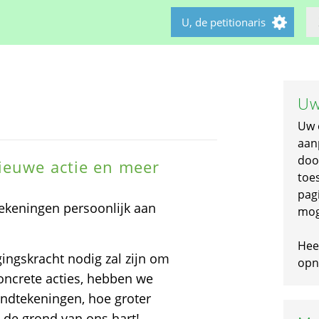
U, de petitionaris
Uw
Uw 
aan
doo
ieuwe actie en meer
toe
pagi
ekeningen persoonlijk aan
mog
Hee
ingskracht nodig zal zijn om
opni
oncrete acties, hebben we
andtekeningen, hoe groter
t de grond van ons hart!