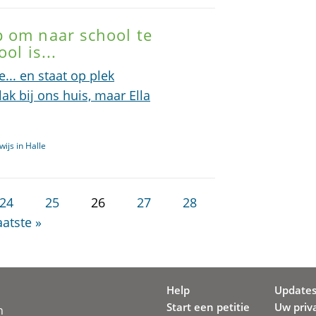
p om naar school te
ol is...
e... en staat op plek
ak bij ons huis, maar Ella
ijs in Halle
24
25
26
27
28
aatste »
Help
Update
Start een petitie
Uw priv
n