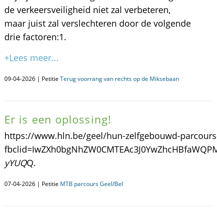
de verkeersveiligheid niet zal verbeteren,
maar juist zal verslechteren door de volgende
drie factoren: ​1.
+Lees meer...
09-04-2026 | Petitie
Terug voorrang van rechts op de Miksebaan
Er is een oplossing!
https://www.hln.be/geel/hun-zelfgebouwd-parcours
fbclid=IwZXh0bgNhZW0CMTEAc3J0YwZhcHBfaWQ
yYUQ
Q.
07-04-2026 | Petitie
MTB parcours Geel/Bel