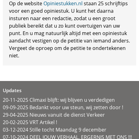
Op de website
Opiniestukken.nl
staan 25 schrijftips
voor een goed opiniestuk. U kunt het daarna
insturen naar een redactie, zodat u een groot
publiek bereikt dat u zo kunt overtuigen van uw
punt. En u mag natuurlijk altijd met een opiniestuk
aandacht vestigen op de petitie van iemand anders.
Vergeet de oproep om de petitie te ondertekenen
niet.
Updates
20-11-2025 Climaxi blijft: wij blijven u verdedigen
09-09-2025 Bedankt voor uw steun, wij zetten door !
29-04-2025 Nieuws vanuit de dienst Verkeer
20-02-2025 VRT Artikel !
03-12-2024 Stille tocht Maandag 9 december
07-10-2024 DEEL JOUW VERHAAL, ERGERNIS MET ONS !!!