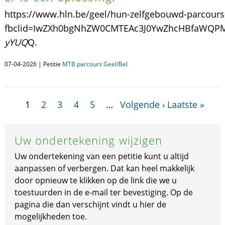
https://www.hln.be/geel/hun-zelfgebouwd-parcours
fbclid=IwZXh0bgNhZW0CMTEAc3J0YwZhcHBfaWQ
yYUQ
Q.
07-04-2026 | Petitie
MTB parcours Geel/Bel
1
2
3
4
5
…
Volgende ›
Laatste »
Uw ondertekening wijzigen
Uw ondertekening van een petitie kunt u altijd
aanpassen of verbergen. Dat kan heel makkelijk
door opnieuw te klikken op de link die we u
toestuurden in de e-mail ter bevestiging. Op de
pagina die dan verschijnt vindt u hier de
mogelijkheden toe.