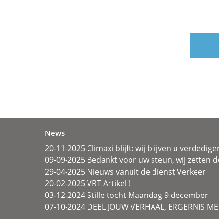
News
20-11-2025 Climaxi blijft: wij blijven u verdedige
09-09-2025 Bedankt voor uw steun, wij zetten d
29-04-2025 Nieuws vanuit de dienst Verkeer
20-02-2025 VRT Artikel !
03-12-2024 Stille tocht Maandag 9 december
07-10-2024 DEEL JOUW VERHAAL, ERGERNIS MET