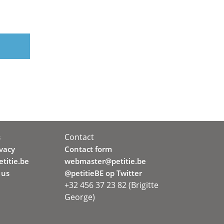
Contact
s
ivacy
Contact form
titie.be
webmaster@petitie.be
 us
@petitieBE op Twitter
+32 456 37 23 82 (Brigitte
George)