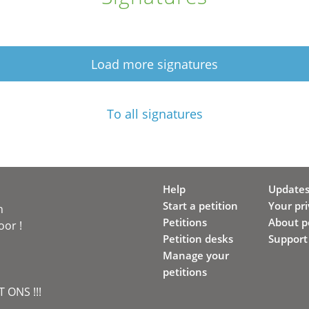
Load more signatures
To all signatures
Help
Update
Start a petition
Your pr
n
Petitions
About pe
oor !
Petition desks
Support
Manage your
petitions
 ONS !!!