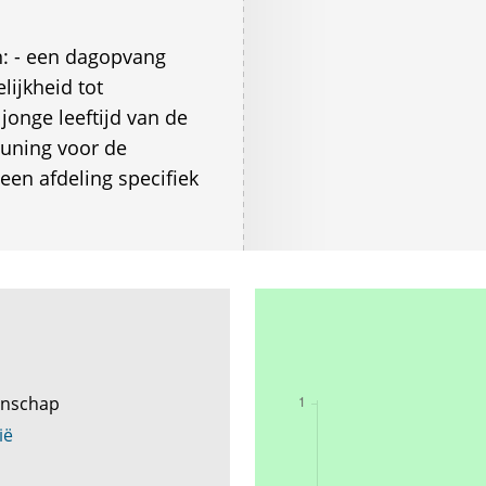
n: - een dagopvang
lijkheid tot
jonge leeftijd van de
uning voor de
een afdeling specifiek
enschap
ië