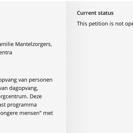
Current status
This petition is not op
milie Mantelzorgers,
entra
 opvang van personen
 van dagopvang,
orgcentrum. Deze
ast programma
 "jongere mensen" met