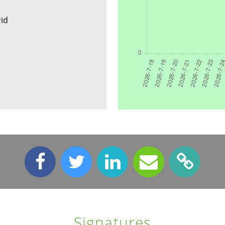
rid
Signatures