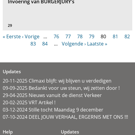
Invoering van BURGERJURY's
29
« Eerste
‹ Vorige
…
76
77
78
79
80
81
82
83
84
…
Volgende ›
Laatste »
Updates
20-11-2025 Climaxi blijft: wij blijven u verdedigen
09-09-2025 Bedankt voor uw steun, wij zetten door !
29-04-2025 Nieuws vanuit de dienst Verkeer
20-02-2025 VRT Artikel !
03-12-2024 Stille tocht Maandag 9 december
07-10-2024 DEEL JOUW VERHAAL, ERGERNIS MET ONS !!!
Help
Updates