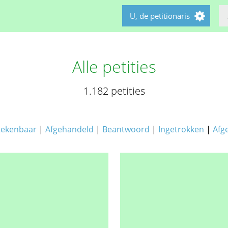
U, de petitionaris
Alle petities
1.182 petities
tekenbaar
|
Afgehandeld
|
Beantwoord
|
Ingetrokken
|
Afg