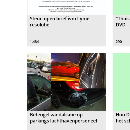
Steun open brief ivm Lyme
"Thuis
resolutie
DVD
1.484
290
Beteugel vandalisme op
Hou D
parkings luchthavenpersoneel
het s