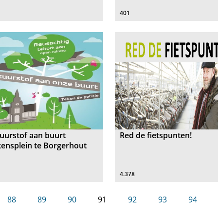
401
uurstof aan buurt
Red de fietspunten!
ensplein te Borgerhout
4.378
88
89
90
91
92
93
94