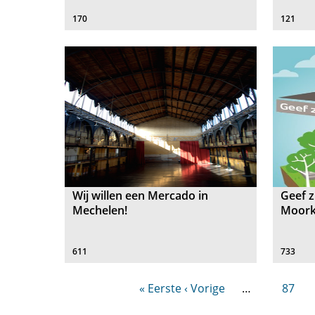
170
121
Wij willen een Mercado in
Geef z
Mechelen!
Moork
611
733
« Eerste
‹ Vorige
…
87