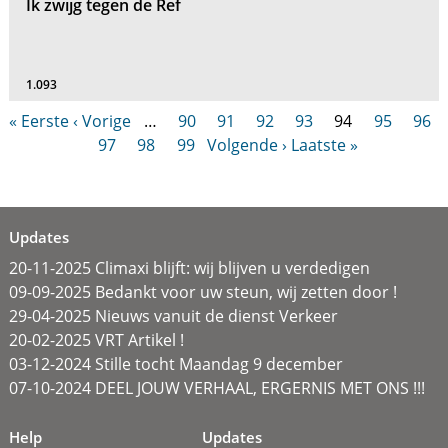
Ik zwijg tegen de Ref
1.093
« Eerste
‹ Vorige
…
90
91
92
93
94
95
96
97
98
99
Volgende ›
Laatste »
Updates
20-11-2025 Climaxi blijft: wij blijven u verdedigen
09-09-2025 Bedankt voor uw steun, wij zetten door !
29-04-2025 Nieuws vanuit de dienst Verkeer
20-02-2025 VRT Artikel !
03-12-2024 Stille tocht Maandag 9 december
07-10-2024 DEEL JOUW VERHAAL, ERGERNIS MET ONS !!!
Help
Updates