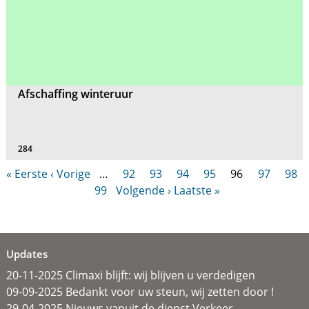
Afschaffing winteruur
284
« Eerste
‹ Vorige
…
92
93
94
95
96
97
98
99
Volgende ›
Laatste »
Updates
20-11-2025 Climaxi blijft: wij blijven u verdedigen
09-09-2025 Bedankt voor uw steun, wij zetten door !
29-04-2025 Nieuws vanuit de dienst Verkeer