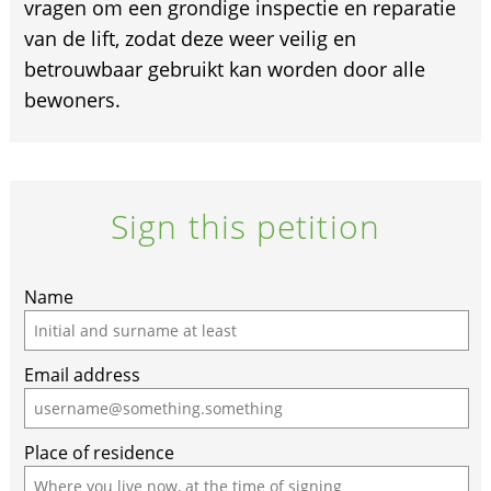
vragen om een grondige inspectie en reparatie
van de lift, zodat deze weer veilig en
betrouwbaar gebruikt kan worden door alle
bewoners.
Sign this petition
If
Name
you
are
Email address
a
human,
ignore
Place of residence
this
field