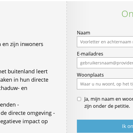
On
If
Naam
you
 en zijn inwoners
are
E-mailadres
a
human,
ignore
het buitenland leert
Woonplaats
this
zaken in hun directe
field
chaduw- en
Ja, mijn naam en woo
enden -
zijn onder de petitie.
de directe omgeving -
negatieve impact op