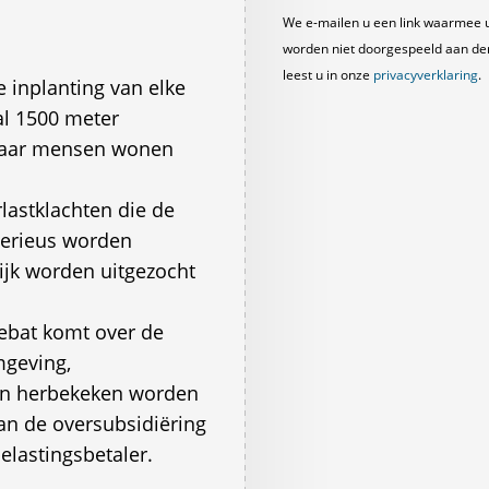
We e-mailen u een link waarmee 
worden niet doorgespeeld aan derde
leest u in onze
privacyverklaring
.
e inplanting van elke
al 1500 meter
 waar mensen wonen
lastklachten die de
serieus worden
jk worden uitgezocht
ebat komt over de
mgeving,
en herbekeken worden
an de oversubsidiëring
elastingsbetaler.