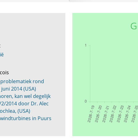
G
t
ië
cois
 problematiek rond
 juni 2014 (USA)
horen, kan wel degelijk
 4/2/2014 door Dr. Alec
Cochlea, (USA)
windturbines in Puurs