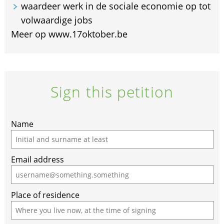
waardeer werk in de sociale economie op tot
volwaardige jobs
Meer op www.17oktober.be
Sign this petition
If
Name
you
are
Email address
a
human,
ignore
Place of residence
this
field