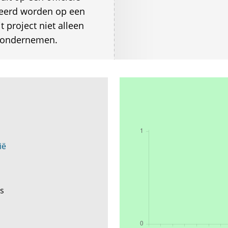
eerd worden op een
 project niet alleen
 ondernemen.
ië
ls