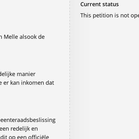
Current status
This petition is not op
n Melle alsook de
elijke manier
e er kan inkomen dat
meenteraadsbeslissing
en redelijk en
t op een officiële