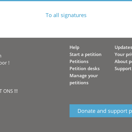
To all signatures
Help
Update
Start a petition
Your pr
n
Petitions
About pe
oor !
Petition desks
Support
Manage your
petitions
 ONS !!!
Donate and support pe