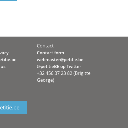
Contact
s
ivacy
Contact form
titie.be
webmaster@petitie.be
 us
@petitieBE op Twitter
+32 456 37 23 82 (Brigitte
George)
titie.be