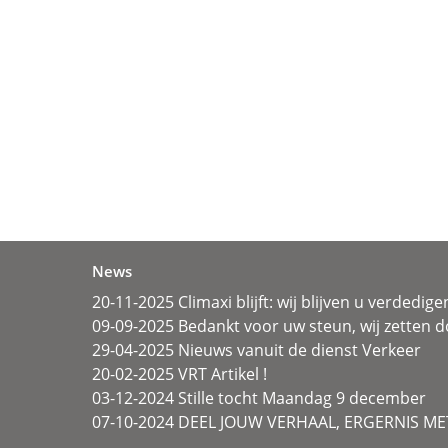
News
20-11-2025 Climaxi blijft: wij blijven u verdedige
09-09-2025 Bedankt voor uw steun, wij zetten d
29-04-2025 Nieuws vanuit de dienst Verkeer
20-02-2025 VRT Artikel !
03-12-2024 Stille tocht Maandag 9 december
07-10-2024 DEEL JOUW VERHAAL, ERGERNIS MET