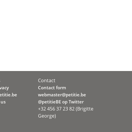
Contact
s
ivacy
Contact form
titie.be
webmaster@petitie.be
 us
@petitieBE op Twitter
+32 456 37 23 82 (Brigitte
George)