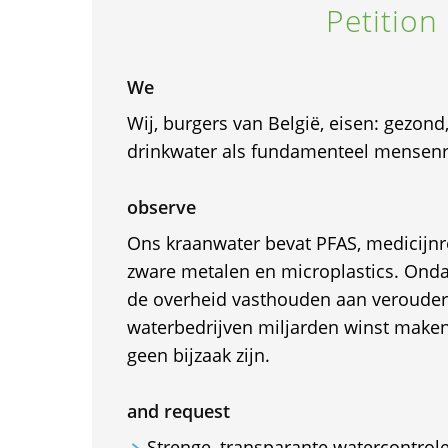
Petition
We
Wij, burgers van België, eisen: gezond
drinkwater als fundamenteel mensen
observe
Ons kraanwater bevat PFAS, medicijnre
zware metalen en microplastics. Ondank
de overheid vasthouden aan verouder
waterbedrijven miljarden winst make
geen bijzaak zijn.
and request
Strenge, transparante watercontrol