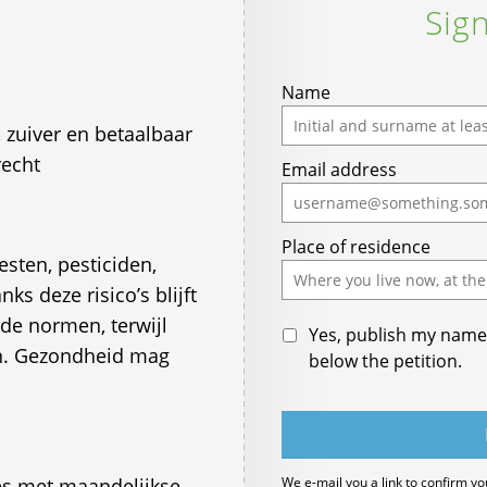
Sign
If
Name
you
, zuiver en betaalbaar
are
recht
Email address
a
human,
ignore
Place of residence
this
sten, pesticiden,
field
s deze risico’s blijft
de normen, terwijl
Yes, publish my name 
n. Gezondheid mag
below the petition.
es met maandelijkse
We e-mail you a link to confirm yo