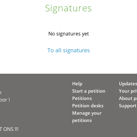
Signatures
No signatures yet
To all signatures
Help
Update
Start a petition
Your pr
n
Petitions
About pe
oor !
Petition desks
Support
Manage your
petitions
 ONS !!!