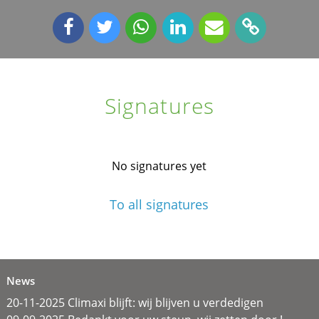
Signatures
No signatures yet
To all signatures
News
20-11-2025 Climaxi blijft: wij blijven u verdedigen