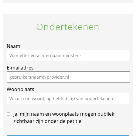
Ondertekenen
If
Naam
you
are
E-mailadres
a
human,
ignore
Woonplaats
this
field
Ja, mijn naam en woonplaats mogen publiek
zichtbaar zijn onder de petitie.