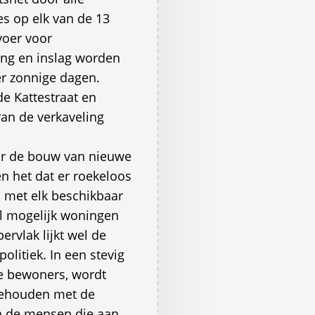
s op elk van de 13
voer voor
ing en inslag worden
er zonnige dagen.
e Kattestraat en
van de verkaveling
or de bouw van nieuwe
n het dat er roekeloos
met elk beschikbaar
l mogelijk woningen
ervlak lijkt wel de
olitiek. In een stevig
e bewoners, wordt
 gehouden met de
n de mensen die aan