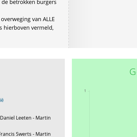
an de betrokken burgers
e overweging van ALLE
s hierboven vermeld,
G
ië
 Daniel Leeten - Martin
n
Francis Swerts - Martin