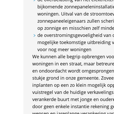
bijkomende zonnepaneleninstallatie
woningen. Uitval van de stroomtoe
zonnepaneeleigenaars zullen scher
op zonnige en misschien zelf mind
de overstromingsgevoeligheid van d
mogelijke toekomstige uitbreiding 
voor nog meer woningen
We kunnen alle begrip opbrengen vo
woningen in een straat, maar betreure
en ondoordacht wordt omgesprongen 
stukje grond in onze gemeente. Zovee
inplanten op een zo klein mogelijk opp
vuistregel van de huidige verkavelingsp
verankerde buurt met jonge en ouder
door geen enkele instantie rekening
wensen en jarenlange verankering va