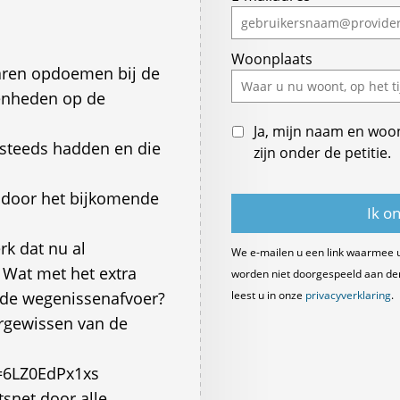
Woonplaats
aren opdoemen bij de
eenheden op de
Ja, mijn naam en woo
 steeds hadden en die
zijn onder de petitie.
t door het bijkomende
rk dat nu al
We e-mailen u een link waarmee 
. Wat met het extra
worden niet doorgespeeld aan derde
 de wegenissenafvoer?
leest u in onze
privacyverklaring
.
ergewissen van de
=6LZ0EdPx1xs
tsnet door alle