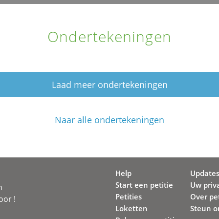
Ondertekeningen
Laad meer ondertekeningen
Naar alle ondertekeningen
Help
Update
Start een petitie
Uw priv
n
Petities
Over pet
oor !
Loketten
Steun o