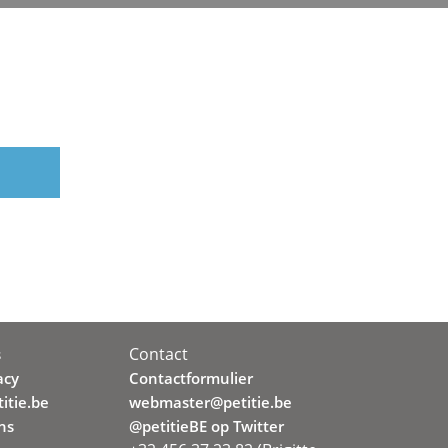
Contact
s
acy
Contactformulier
itie.be
webmaster@petitie.be
ns
@petitieBE op Twitter