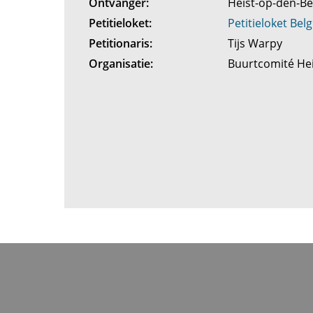
Ontvanger:
Heist-op-den-B
Petitieloket:
Petitieloket Belg
Petitionaris:
Tijs Warpy
Organisatie:
Buurtcomité He