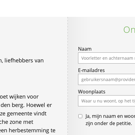
On
If
Naam
you
, liefhebbers van
are
E-mailadres
a
human,
ignore
Woonplaats
this
oet wijken voor
field
 den berg. Hoewel er
nze gemeente vindt
Ja, mijn naam en woo
sche zone met
zijn onder de petitie.
 een herbestemming te