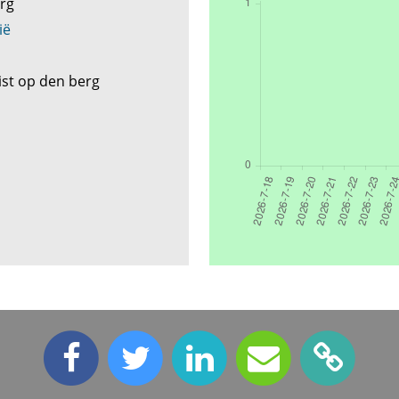
erg
ië
ist op den berg