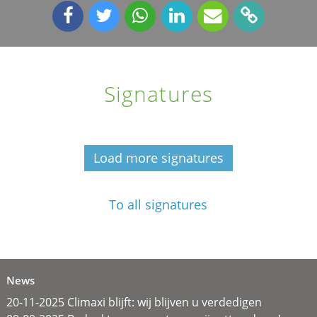
Signatures
Load more signatures
To all signatures
News
20-11-2025 Climaxi blijft: wij blijven u verdedigen