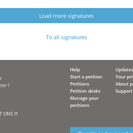
Load more signatures
To all signatures
Help
Update
Start a petition
Your pr
n
Petitions
About pe
oor !
Petition desks
Support
Manage your
petitions
 ONS !!!