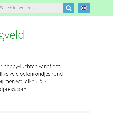
gveld
or hobbyvluchten vanaf het
lijks vele oefenrondjes rond
ij men wel elke 6 à 3
rdpress.com