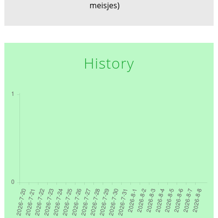
meisjes)
History