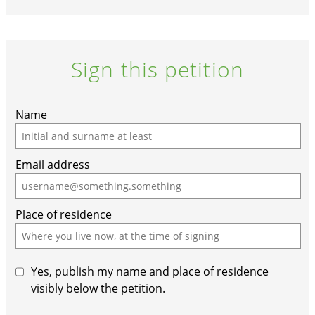
Sign this petition
If
Name
you
are
Email address
a
human,
ignore
Place of residence
this
field
Yes, publish my name and place of residence
visibly below the petition.