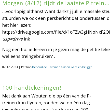
Morgen (8/12) rijdt de laatste P trein...
...voorlopig althans! Want dankzij jullie massale st
stuurden we ook een persbericht dat ondertussen oo
het hier lezen:
https://drive.google.com/file/d/1oTZw3gHNoNxF2
usp=drive
link
Nog een tip: iedereen in je gezin mag de petitie tek
wel eens treingebruiker? .
07-12-2023 | Pétition
Behoud de P-treinen tussen Gent en Brugge
100 handtekeningen!
Met dank aan Wouter, die op één van de P-
treinen kon flyeren, ronden we op één dag
(eigenlijk een paar uur ;-) de kaap van 100