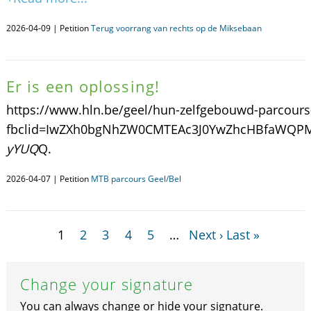
2026-04-09 | Petition
Terug voorrang van rechts op de Miksebaan
Er is een oplossing!
https://www.hln.be/geel/hun-zelfgebouwd-parcours
fbclid=IwZXh0bgNhZW0CMTEAc3J0YwZhcHBfaWQ
yYUQ
Q.
2026-04-07 | Petition
MTB parcours Geel/Bel
1
2
3
4
5
…
Next ›
Last »
Change your signature
You can always change or hide your signature.